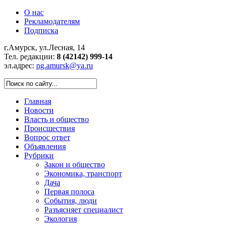
О нас
Рекламодателям
Подписка
г.Амурск, ул.Лесная, 14
Тел. редакции:
8 (42142) 999-14
эл.адрес:
ng.amursk@ya.ru
Главная
Новости
Власть и общество
Происшествия
Вопрос ответ
Объявления
Рубрики
Закон и общество
Экономика, транспорт
Дача
Первая полоса
События, люди
Разъясняет специалист
Экология