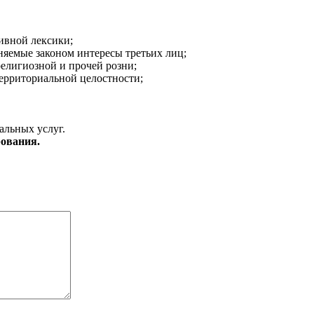
ивной лексики;
аняемые законом интересы третьих лиц;
религиозной и прочей розни;
ерриториальной целостности;
альных услуг.
ования.