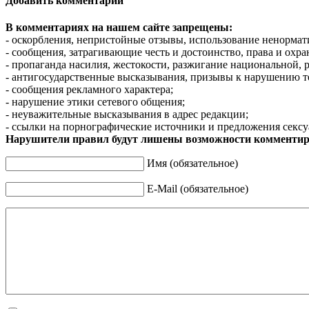
Добавить комментарий
В комментариях на нашем сайте запрещены:
- оскорбления, непристойные отзывы, использование ненормат
- сообщения, затрагивающие честь и достоинство, права и охр
- пропаганда насилия, жестокости, разжигание национальной, 
- антигосударственные высказывания, призывы к нарушению т
- сообщения рекламного характера;
- нарушение этики сетевого общения;
- неуважительные высказывания в адрес редакции;
- ссылки на порнографические источники и предложения сексу
Нарушители правил будут лишены возможности комментир
Имя (обязательное)
E-Mail (обязательное)