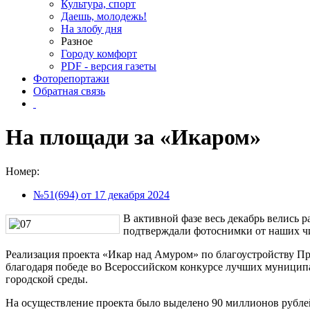
Культура, спорт
Даешь, молодежь!
На злобу дня
Разное
Городу комфорт
PDF - версия газеты
Фоторепортажи
Обратная связь
На площади за «Икаром»
Номер:
№51(694) от 17 декабря 2024
В активной фазе весь декабрь велись 
подтверждали фотоснимки от наших ч
Реализация проекта «Икар над Амуром» по благоустройству Пр
благодаря победе во Всероссийском конкурсе лучших муницип
городской среды.
На осуществление проекта было выделено 90 миллионов рубле