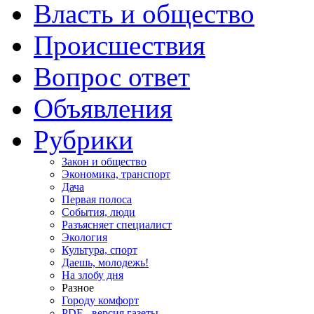
Власть и общество
Происшествия
Вопрос ответ
Объявления
Рубрики
Закон и общество
Экономика, транспорт
Дача
Первая полоса
События, люди
Разъясняет специалист
Экология
Культура, спорт
Даешь, молодежь!
На злобу дня
Разное
Городу комфорт
PDF - версия газеты