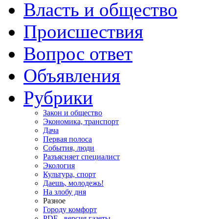
Власть и общество
Происшествия
Вопрос ответ
Объявления
Рубрики
Закон и общество
Экономика, транспорт
Дача
Первая полоса
События, люди
Разъясняет специалист
Экология
Культура, спорт
Даешь, молодежь!
На злобу дня
Разное
Городу комфорт
PDF - версия газеты