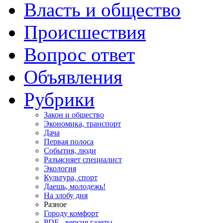
Власть и общество
Происшествия
Вопрос ответ
Объявления
Рубрики
Закон и общество
Экономика, транспорт
Дача
Первая полоса
События, люди
Разъясняет специалист
Экология
Культура, спорт
Даешь, молодежь!
На злобу дня
Разное
Городу комфорт
PDF - версия газеты