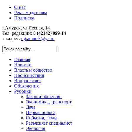
О нас
Рекламодателям
Подписка
г.Амурск, ул.Лесная, 14
Тел. редакции:
8 (42142) 999-14
эл.адрес:
ng.amursk@ya.ru
Главная
Новости
Власть и общество
Происшествия
Вопрос ответ
Объявления
Рубрики
Закон и общество
Экономика, транспорт
Дача
Первая полоса
События, люди
Разъясняет специалист
Экология