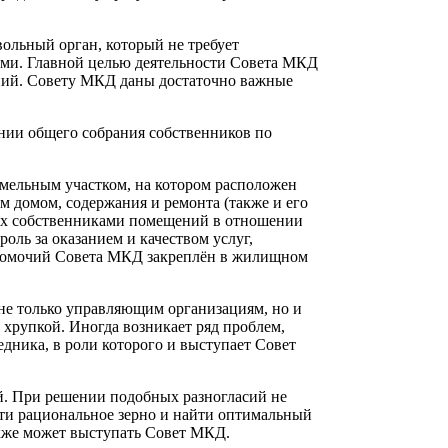
вольный орган, который не требует
ями. Главной целью деятельности Совета МКД
ний. Совету МКД даны достаточно важные
нии общего собрания собственников по
емельным участком, на котором расположен
 домом, содержания и ремонта (также и его
мых собственниками помещений в отношении
оль за оказанием и качеством услуг,
лномочий Совета МКД закреплён в жилищном
 не только управляющим организациям, но и
 хрупкой. Иногда возникает ряд проблем,
едника, в роли которого и выступает Совет
. При решении подобных разногласий не
сти рациональное зерно и найти оптимальный
акже может выступать Совет МКД.