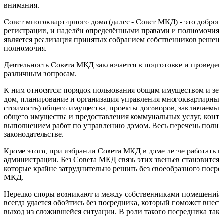
внимания.
Совет многоквартирного дома (далее - Совет МКД) - это добро
регистрации, и наделён определёнными правами и полномочи
является реализация принятых собранием собственников реше
полномочия.
Деятельность Совета МКД заключается в подготовке и проведе
различным вопросам.
К ним относятся: порядок пользования общим имуществом и з
дом, планирование и организация управления многоквартирным
стоимость) общего имущества, проекты договоров, заключае
общего имущества и предоставления коммунальных услуг, контр
выполнением работ по управлению домом. Весь перечень по
законодательстве.
Кроме этого, при избрании Совета МКД в доме легче работать
администрации. Без Совета МКД связь этих звеньев становится
которые крайне затруднительно решить без своеобразного поср
МКД.
Нередко споры возникают и между собственниками помещений
всегда удается обойтись без посредника, который поможет вне
выход из сложившейся ситуации. В роли такого посредника т