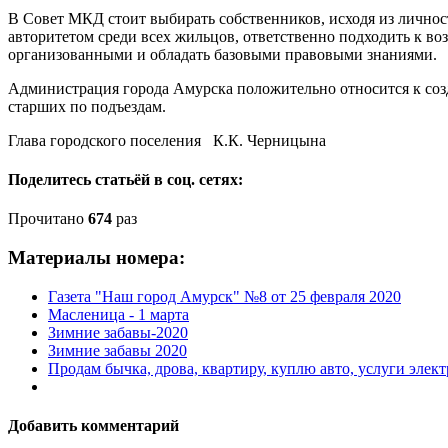
В Совет МКД стоит выбирать собственников, исходя из личнос
авторитетом среди всех жильцов, ответственно подходить к в
организованными и обладать базовыми правовыми знаниями.
Администрация города Амурска положительно относится к соз
старших по подъездам.
Глава городского поселения К.К. Черницына
Поделитесь статьёй в соц. сетях:
Прочитано
674
раз
Материалы номера:
Газета "Наш город Амурск" №8 от 25 февраля 2020
Масленица - 1 марта
Зимние забавы-2020
Зимние забавы 2020
Продам бычка, дрова, квартиру, куплю авто, услуги элек
Добавить комментарий