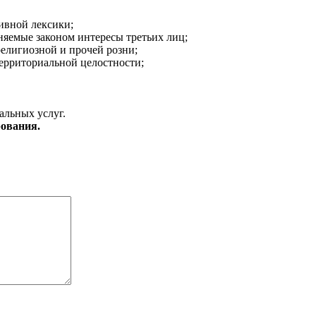
ивной лексики;
аняемые законом интересы третьих лиц;
религиозной и прочей розни;
ерриториальной целостности;
альных услуг.
ования.