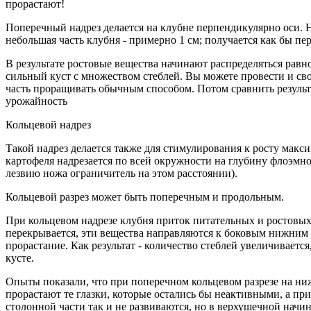
прорастают!
Поперечный надрез делается на клубне перпендикулярно оси. Н
небольшая часть клубня - примерно 1 см; получается как бы п
В результате ростовые вещества начинают распределяться равн
сильный куст с множеством стеблей. Вы можете провести и свой
часть проращивать обычным способом. Потом сравнить результ
урожайность
Кольцевой надрез
Такой надрез делается также для стимулирования к росту макс
картофеля надрезается по всей окружности на глубину флоэмног
лезвию ножа ограничитель на этом расстоянии).
Кольцевой разрез может быть поперечным и продольным.
При кольцевом надрезе клубня приток питательных и ростовых
перекрывается, эти вещества направляются к боковым нижним 
прорастание. Как результат - количество стеблей увеличивается
кусте.
Опыты показали, что при поперечном кольцевом разрезе на ни
прорастают те глазки, которые остались бы неактивными, а пр
столонной части так и не развиваются, но в верхушечной начин