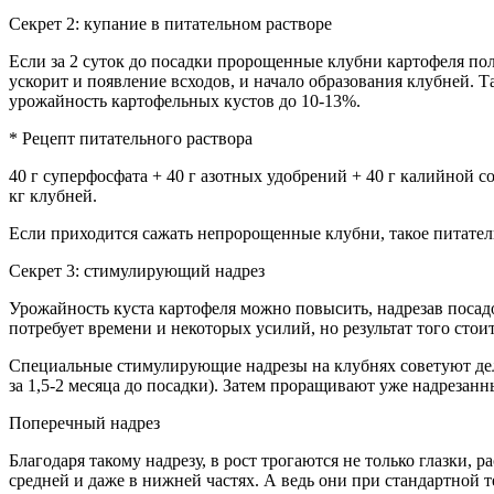
Секрет 2: купание в питательном растворе
Если за 2 суток до посадки пророщенные клубни картофеля по
ускорит и появление всходов, и начало образования клубней. 
урожайность картофельных кустов до 10-13%.
* Рецепт питательного раствора
40 г суперфосфата + 40 г азотных удобрений + 40 г калийной со
кг клубней.
Если приходится сажать непророщенные клубни, такое питатель
Секрет 3: стимулирующий надрез
Урожайность куста картофеля можно повысить, надрезав поса
потребует времени и некоторых усилий, но результат того сто
Специальные стимулирующие надрезы на клубнях советуют дела
за 1,5-2 месяца до посадки). Затем проращивают уже надрезанн
Поперечный надрез
Благодаря такому надрезу, в рост трогаются не только глазки, 
средней и даже в нижней частях. А ведь они при стандартной