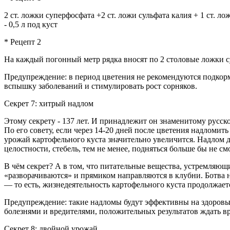
2 ст. ложки суперфосфата +2 ст. ложи сульфата калия + 1 ст. 
- 0,5 л под куст
* Рецепт 2
На каждый погонный метр рядка вносят по 2 столовые ложки с
Предупреждение: в период цветения не рекомендуются подкорм
вспышку заболеваний и стимулировать рост сорняков.
Секрет 7: хитрый надлом
Этому секрету - 137 лет. И принадлежит он знаменитому русс
По его совету, если через 14-20 дней после цветения надломить
урожай картофельного куста значительно увеличится. Надлом д
целостности, стебель, тем не менее, подняться больше бы не смо
В чём секрет? А в том, что питательные вещества, устремляющи
«разворачиваются» и прямиком направляются в клубни. Ботва н
— то есть, жизнедеятельность картофельного куста продолжает
Предупреждение: такие надломы будут эффективны на здоровы
болезнями и вредителями, положительных результатов ждать вр
Секрет 8: двойной урожай