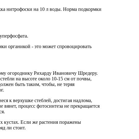
ложка нитрофоски на 10 л воды. Норма подкормки
уперфосфата.
ки органикой - это может спровоцировать
кому огороднику Рихарду Ивановичу Шредеру.
 стебли на высоте около 10-15 см от почвы,
олжен быть таким, чтобы, не теряя
г.
еся к верхушке стеблей, достигая надлома,
е вянет, процесс фотосинтеза не прекращается
ся.
х кустах. Если же растения поражены
яд ли стоит.