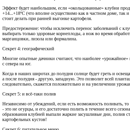
Эффект будет наибольшим, если «окольцованные» клубни продер
+14...+18ºС (что вполне осуществимо как в частном доме, так 
стоит делать при ранней выгонке картофеля.
Предостережение: чтобы исключить перенос заболеваний с клуб
выбирать только здоровые корнеплоды, а нож во время обрабо
марганцовки, лизола или формалина.
Секрет 4: географический
Многие опытные дачники считают, что наиболее «урожайное» н
с севера на юг.
Когда в наших широтах до полудня солнце будет греть и освещ
а после полудня - другую, западную. Это позволит всей планта
следовательно, скажется положительно и на увеличении урожая
Секрет 5: и всё-таки полив
Независимо от убеждений, если есть возможность поливать, то 
- это не огурцы, и его достаточно полить в течение всего сезон
образования клубней выпали жаркие засушливые дни, полив с
картофельных кустов!
Секрет 6: питательное меню