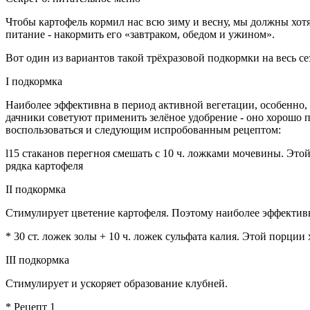
Чтобы картофель кормил нас всю зиму и весну, мы должны хотя 
питание - накормить его «завтраком, обедом и ужином».
Вот один из вариантов такой трёхразовой подкормки на весь се
I подкормка
Наиболее эффективна в период активной вегетации, особенно,
дачники советуют применить зелёное удобрение - оно хорошо 
воспользоваться и следующим испробованным рецептом:
l15 стаканов перегноя смешать с 10 ч. ложками мочевины. Это
рядка картофеля
II подкормка
Стимулирует цветение картофеля. Поэтому наиболее эффективн
* 30 ст. ложек золы + 10 ч. ложек сульфата калия. Этой порции
III подкормка
Стимулирует и ускоряет образование клубней.
* Рецепт 1