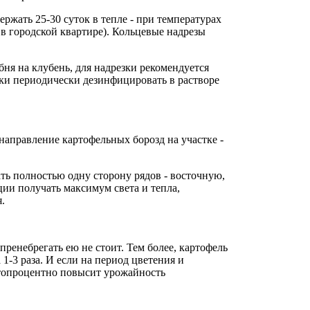
жать 25-30 суток в тепле - при температурах
и в городской квартире). Кольцевые надрезы
ня на клубень, для надрезки рекомендуется
тки периодически дезинфицировать в растворе
аправление картофельных борозд на участке -
ать полностью одну сторону рядов - восточную,
ции получать максимум света и тепла,
.
пренебрегать ею не стоит. Тем более, картофель
а 1-3 раза. И если на период цветения и
топроцентно повысит урожайность