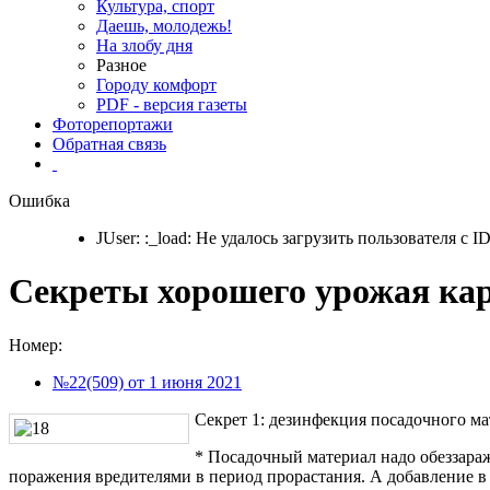
Культура, спорт
Даешь, молодежь!
На злобу дня
Разное
Городу комфорт
PDF - версия газеты
Фоторепортажи
Обратная связь
Ошибка
JUser: :_load: Не удалось загрузить пользователя с ID
Секреты хорошего урожая ка
Номер:
№22(509) от 1 июня 2021
Секрет 1: дезинфекция посадочного ма
* Посадочный материал надо обеззараж
поражения вредителями в период прорастания. А добавление 