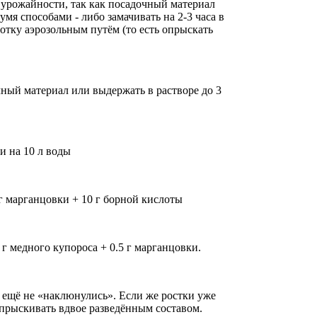
а урожайности, так как посадочный материал
мя способами - либо замачивать на 2-3 часа в
тку аэрозольным путём (то есть опрыскать
чный материал или выдержать в растворе до 3
и на 10 л воды
 г марганцовки + 10 г борной кислоты
1 г медного купороса + 0.5 г марганцовки.
 ещё не «наклюнулись». Если же ростки уже
опрыскивать вдвое разведённым составом.