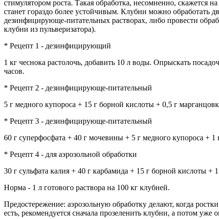
стимулятором роста. Такая обработка, несомненно, скажется н
станет гораздо более устойчивым. Клубни можно обработать дву
дезинфицирующе-питательных растворах, либо провести обрабо
клубни из пульверизатора).
* Рецепт 1 - дезинфицирующий
1 кг чеснока растолочь, добавить 10 л воды. Опрыскать посадо
часов.
* Рецепт 2 - дезинфицирующе-питательный
5 г медного купороса + 15 г борной кислоты + 0,5 г марганцовк
* Рецепт 3 - дезинфицирующе-питательный
60 г суперфосфата + 40 г мочевины + 5 г медного купороса + 1
* Рецепт 4 - для аэрозольной обработки
30 г сульфата калия + 40 г карбамида + 15 г борной кислоты + 
Норма - 1 л готового раствора на 100 кг клубней.
Предостережение: аэрозольную обработку делают, когда ростки
есть, рекомендуется сначала прозеленить клубни, а потом уже 