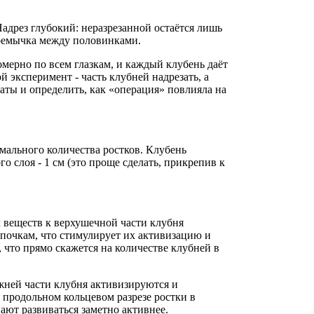
адрез глубокий: неразрезанной остаётся лишь
еремычка между половинками.
омерно по всем глазкам, и каждый клубень даёт
 эксперимент - часть клубней надрезать, а
аты и определить, как «операция» повлияла на
имального количества ростков. Клубень
о слоя - 1 см (это проще сделать, прикрепив к
 веществ к верхушечной части клубня
почкам, что стимулирует их активизацию и
, что прямо скажется на количестве клубней в
жней части клубня активизируются и
и продольном кольцевом разрезе ростки в
ают развиваться заметно активнее.