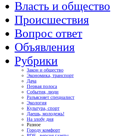
Власть и общество
Происшествия
Вопрос ответ
Объявления
Рубрики
Закон и общество
Экономика, транспорт
Дача
Первая полоса
События, люди
Разъясняет специалист
Экология
Культура, спорт
Даешь, молодежь!
На злобу дня
Разное
Городу комфорт
PDF - версия газеты