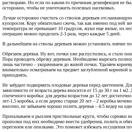
растворами. Но если по каким-то причинам дезинфекция не была
осторожно, чтобы не уничтожить полезных насекомых.
Лучше осторожно счистить со стволов деревьев отслаивающую
купоросом. Кору обязательно сжечь, так как именно под ней з
температура не превышает 10 градусов, жуки еще вялые, их не
операцию можно проделать 2-3 раза, через каждые 5 дней.
В дальнейшем на стволы деревьев можно установить ловчие по
Обрезаем деревья. Ну вот, почки уже распустились, и стало пон
Пора проводить обрезку деревьев. Необходимо вырезать полно
лишь частично – укорачиваем до живой почки. Удаляем корнев
внимательно осматриваем на предмет заглубленной корневой 
приподнять.
Не забудьте подкормить плодовые деревья перед цветением. Дл
зависимости от возраста дерева вносится от 15 до 30 г на 1 м2
спичечного коробка: для дерева возрастом до 12 лет достаточно 
лет-1,5 коробка, а если дерево старше 20 лет – 2 коробка мочев
внесено, не забываем хорошо полить деревья – 4-5 ведер на одн
Пропалываем и рыхлим приствольные круги, чтобы сорняки не 
прополки под них необходимо внести удобрения, полить и обя
перегноем или опилками. Это поможет избежать иссушения по