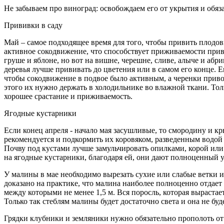
Не забываем про виноград: освобождаем его от укрытия и обяз
Прививки в саду
Май – самое подходящее время для того, чтобы привить плодовы
активное сокодвижение, что способствует приживаемости прив
груше и яблоне, но вот на вишне, черешне, сливе, алыче и абр
деревья лучше прививать до цветения или в самом его конце. 
чтобы сокодвижение в подвое было активным, а черенки приво
этого их нужно держать в холодильнике во влажной ткани. Тол
хорошее срастание и приживаемость.
Ягодные кустарники
Если конец апреля - начало мая засушливые, то смородину и к
рекомендуется и подкормить их коровяком, разведенным водой
Почву под кустами лучше замульчировать опилками, корой или
на ягодные кустарники, благодаря ей, они дают полноценный 
У малины в мае необходимо вырезать сухие или слабые ветки и
доказано на практике, что малина наиболее полноценно отдает 
между которыми не менее 1,5 м. Вся поросль, которая выраста
Только так стеблям малины будет достаточно света и она не буд
Грядки клубники и земляники нужно обязательно прополоть от