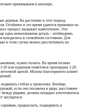
ательно привязываем к шпалере.
е деревья. На растениях в этот период
оя. Особенно в это время удаются прививки на
икосе процесс вызывает каметечение. Эти
Еще одна немаловажная деталь – необходимо,
я находились в спокойном состоянии. Для
ько в этом случае можно рассчитывать на
рыжовник, нужно полить. Во время полива
 1:10 или куриным пометом-в пропорции 1:20.
 веточной щепой. Мульча благоприятно влияет
урожай.
 подвязать стебли к проволоке. Вообще,
урожай, если она посажена в ряды, расстояние
ет между рядами, должна нещадно уничтожаться.
ет загущаться.
 сорняков, прорыхлить, подкормить и