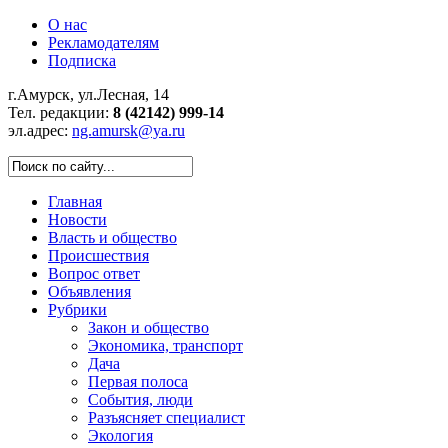
О нас
Рекламодателям
Подписка
г.Амурск, ул.Лесная, 14
Тел. редакции:
8 (42142) 999-14
эл.адрес:
ng.amursk@ya.ru
Главная
Новости
Власть и общество
Происшествия
Вопрос ответ
Объявления
Рубрики
Закон и общество
Экономика, транспорт
Дача
Первая полоса
События, люди
Разъясняет специалист
Экология