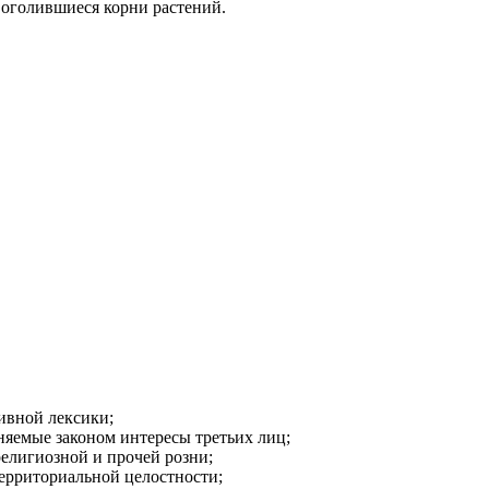
 оголившиеся корни растений.
ивной лексики;
аняемые законом интересы третьих лиц;
религиозной и прочей розни;
ерриториальной целостности;