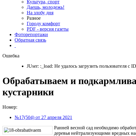
Культура, спорт
Даешь, молодежь!
На злобу дня
Разное
Городу комфорт
PDF - версия газеты
Фоторепортажи
Обратная связь
Ошибка
JUser: :_load: Не удалось загрузить пользователя с ID
Обрабатываем и подкармлива
кустарники
Номер:
№17(504) от 27 апреля 2021
Ранней весной сад необходимо обработ
деревья нейтрализующими вредных н