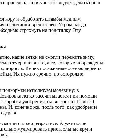
 проведена, то в мае это следует делать очень
ся кору и обработать штамбы медным
имуют личинки вредителей. Утром, когда
обходимо стряхнуть на подстилку. Эту
яса.
ятно, какие ветки не смогли пережить зиму.
стью отмершие ветки, а те, которые повреждены
ую поросль. Вновь посаженные осенью деревца
шейки. Их нужно срочно, но осторожно
я подкормки используем мочевину: в
. Дозировка легко рассчитывается при помощи
1 коробка удобрения, на возраст от 12 до 20
ины. И, конечно же, после того, как удобрение
о дерево.
смогли сильно разрастись. А уже после
зательно мульчировать приствольные круги
чвы.