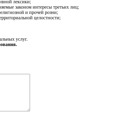
ивной лексики;
аняемые законом интересы третьих лиц;
религиозной и прочей розни;
ерриториальной целостности;
альных услуг.
ования.