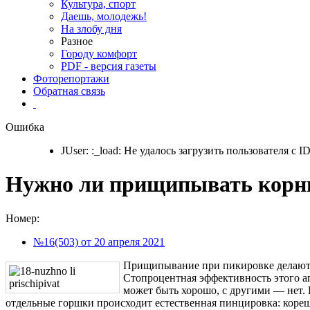
Культура, спорт
Даешь, молодежь!
На злобу дня
Разное
Городу комфорт
PDF - версия газеты
Фоторепортажи
Обратная связь
Ошибка
JUser: :_load: Не удалось загрузить пользователя с ID
Нужно ли прищипывать корни
Номер:
№16(503) от 20 апреля 2021
Прищипывание при пикировке делают д
Стопроцентная эффективность этого аг
может быть хорошо, с другими — нет. 
отдельные горшки происходит естественная пинцировка: кореш