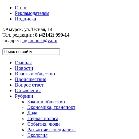
О нас
Рекламодателям
Подписка
г.Амурск, ул.Лесная, 14
Тел. редакции:
8 (42142) 999-14
эл.адрес:
ng.amursk@ya.ru
Главная
Новости
Власть и общество
Происшествия
Вопрос ответ
Объявления
Рубрики
Закон и общество
Экономика, транспорт
Дача
Первая полоса
События, люди
Разъясняет специалист
Экология