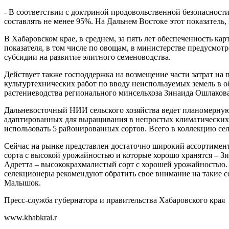
- В соответствии с доктриной продовольственной безопасност
составлять не менее 95%. На Дальнем Востоке этот показатель, 
В Хабаровском крае, в среднем, за пять лет обеспеченность к
показателя, в том числе по овощам, в министерстве предусмот
субсидии на развитие элитного семеноводства.
Действует также господдержка на возмещение части затрат на
культуртехнических работ по вводу неиспользуемых земель в об
растениеводства регионального минсельхоза Зинаида Ошлакова
Дальневосточный НИИ сельского хозяйства ведет планомерную
адаптированных для выращивания в непростых климатических 
использовать 5 районированных сортов. Всего в коллекцию сел
Сейчас на рынке представлен достаточно широкий ассортимент
сорта с высокой урожайностью и которые хорошо хранятся – Зи
Адретта – высококрахмалистый сорт с хорошей урожайностью.
селекционеры рекомендуют обратить свое внимание на такие с
Малышок.
Пресс-служба губернатора и правительства Хабаровского края
www.khabkrai.r