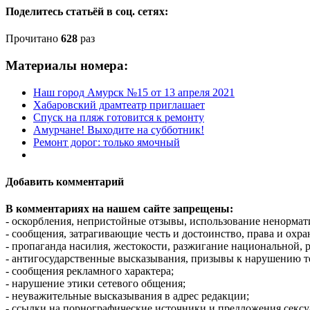
Поделитесь статьёй в соц. сетях:
Прочитано
628
раз
Материалы номера:
Наш город Амурск №15 от 13 апреля 2021
Хабаровский драмтеатр приглашает
Спуск на пляж готовится к ремонту
Амурчане! Выходите на субботник!
Ремонт дорог: только ямочный
Добавить комментарий
В комментариях на нашем сайте запрещены:
- оскорбления, непристойные отзывы, использование ненормат
- сообщения, затрагивающие честь и достоинство, права и охр
- пропаганда насилия, жестокости, разжигание национальной, 
- антигосударственные высказывания, призывы к нарушению т
- сообщения рекламного характера;
- нарушение этики сетевого общения;
- неуважительные высказывания в адрес редакции;
- ссылки на порнографические источники и предложения сексу