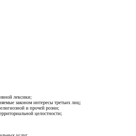
ивной лексики;
аняемые законом интересы третьих лиц;
религиозной и прочей розни;
ерриториальной целостности;
альных услуг.