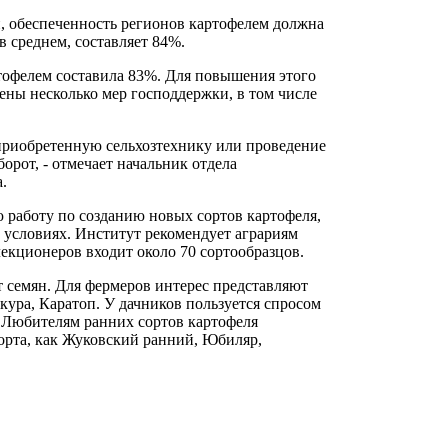
и, обеспеченность регионов картофелем должна
в среднем, составляет 84%.
артофелем составила 83%. Для повышения этого
рены несколько мер господдержки, в том числе
 приобретенную сельхозтехнику или проведение
орот, - отмечает начальник отдела
.
 работу по созданию новых сортов картофеля,
условиях. Институт рекомендует аграриям
екционеров входит около 70 сортообразцов.
 семян. Для фермеров интерес представляют
кура, Каратоп. У дачников пользуется спросом
 Любителям ранних сортов картофеля
орта, как Жуковский ранний, Юбиляр,