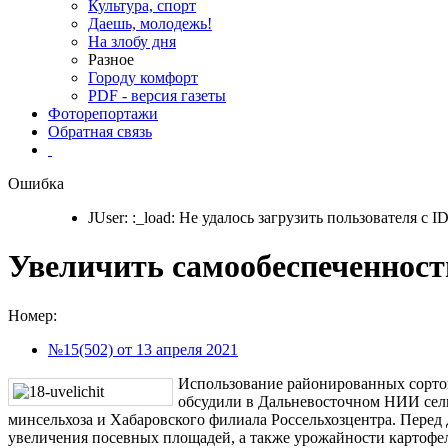
Культура, спорт
Даешь, молодежь!
На злобу дня
Разное
Городу комфорт
PDF - версия газеты
Фоторепортажи
Обратная связь
Ошибка
JUser: :_load: Не удалось загрузить пользователя с ID
Увеличить самообеспеченност
Номер:
№15(502) от 13 апреля 2021
Использование районированных сорто
обсудили в Дальневосточном НИИ сель
минсельхоза и Хабаровского филиала Россельхозцентра. Перед
увеличения посевных площадей, а также урожайности картофе