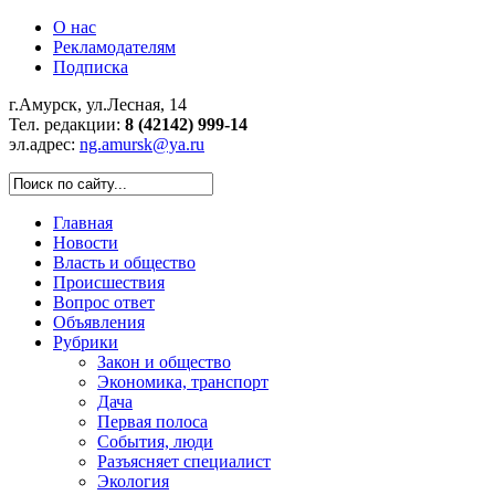
О нас
Рекламодателям
Подписка
г.Амурск, ул.Лесная, 14
Тел. редакции:
8 (42142) 999-14
эл.адрес:
ng.amursk@ya.ru
Главная
Новости
Власть и общество
Происшествия
Вопрос ответ
Объявления
Рубрики
Закон и общество
Экономика, транспорт
Дача
Первая полоса
События, люди
Разъясняет специалист
Экология