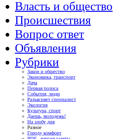
Власть и общество
Происшествия
Вопрос ответ
Объявления
Рубрики
Закон и общество
Экономика, транспорт
Дача
Первая полоса
События, люди
Разъясняет специалист
Экология
Культура, спорт
Даешь, молодежь!
На злобу дня
Разное
Городу комфорт
PDF - версия газеты