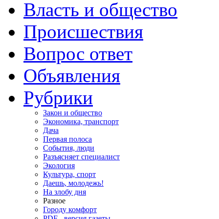
Власть и общество
Происшествия
Вопрос ответ
Объявления
Рубрики
Закон и общество
Экономика, транспорт
Дача
Первая полоса
События, люди
Разъясняет специалист
Экология
Культура, спорт
Даешь, молодежь!
На злобу дня
Разное
Городу комфорт
PDF - версия газеты