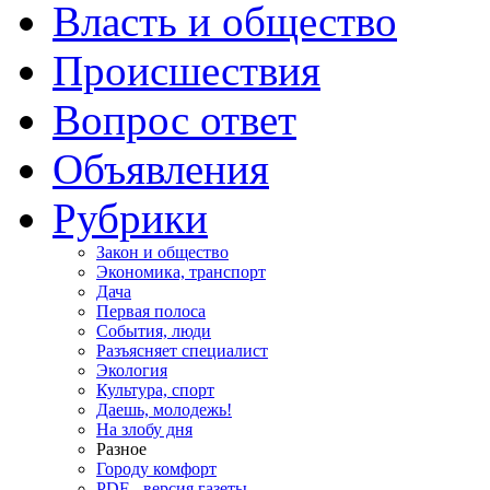
Власть и общество
Происшествия
Вопрос ответ
Объявления
Рубрики
Закон и общество
Экономика, транспорт
Дача
Первая полоса
События, люди
Разъясняет специалист
Экология
Культура, спорт
Даешь, молодежь!
На злобу дня
Разное
Городу комфорт
PDF - версия газеты