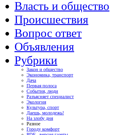
Власть и общество
Происшествия
Вопрос ответ
Объявления
Рубрики
Закон и общество
Экономика, транспорт
Дача
Первая полоса
События, люди
Разъясняет специалист
Экология
Культура, спорт
Даешь, молодежь!
На злобу дня
Разное
Городу комфорт
PDF - версия газеты