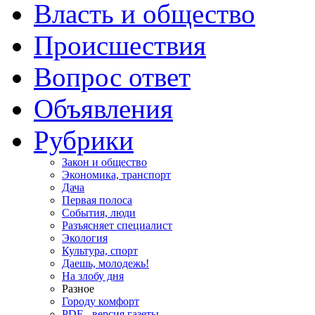
Власть и общество
Происшествия
Вопрос ответ
Объявления
Рубрики
Закон и общество
Экономика, транспорт
Дача
Первая полоса
События, люди
Разъясняет специалист
Экология
Культура, спорт
Даешь, молодежь!
На злобу дня
Разное
Городу комфорт
PDF - версия газеты