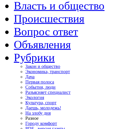
Власть и общество
Происшествия
Вопрос ответ
Объявления
Рубрики
Закон и общество
Экономика, транспорт
Дача
Первая полоса
События, люди
Разъясняет специалист
Экология
Культура, спорт
Даешь, молодежь!
На злобу дня
Разное
Городу комфорт
PDF - версия газеты