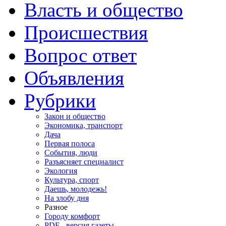
Власть и общество
Происшествия
Вопрос ответ
Объявления
Рубрики
Закон и общество
Экономика, транспорт
Дача
Первая полоса
События, люди
Разъясняет специалист
Экология
Культура, спорт
Даешь, молодежь!
На злобу дня
Разное
Городу комфорт
PDF - версия газеты